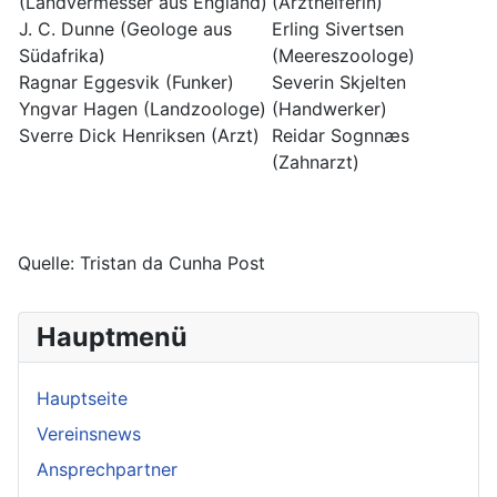
(Landvermesser aus England)
(Arzthelferin)
J. C. Dunne (Geologe aus
Erling Sivertsen
Südafrika)
(Meereszoologe)
Ragnar Eggesvik (Funker)
Severin Skjelten
Yngvar Hagen (Landzoologe)
(Handwerker)
Sverre Dick Henriksen (Arzt)
Reidar Sognnæs
(Zahnarzt)
Quelle: Tristan da Cunha Post
Hauptmenü
Hauptseite
Vereinsnews
Ansprechpartner