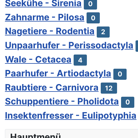
Seekühe - Sirenia
0
Zahnarme - Pilosa
0
Nagetiere - Rodentia
2
Unpaarhufer - Perissodactyla
Wale - Cetacea
4
Paarhufer - Artiodactyla
0
Raubtiere - Carnivora
12
Schuppentiere - Pholidota
0
Insektenfresser - Eulipotyphia
Hauptmenü