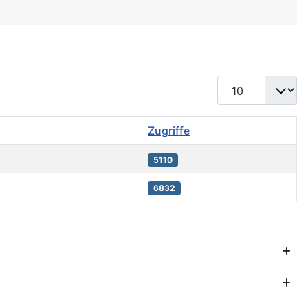
Anzeige #
Zugriffe
5110
6832