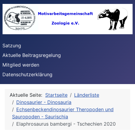
Satzung
Aktuelle Beitragsregelung
Mitglied werden
Datenschutzerklärung
Aktuelle Seite:
Startseite
Länderliste
Dinosaurier - Dinosauria
Echsenbeckendinosaurier Theropoden und
Sauropoden - Saurischia
Elaphrosaurus bambergi - Tschechien 2020